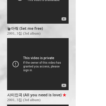
놓아줘 (Set me free)
2001, 3
집 (3rd album)
사미인곡 (All you need is love)
★
2001, 3
집 (3rd album)